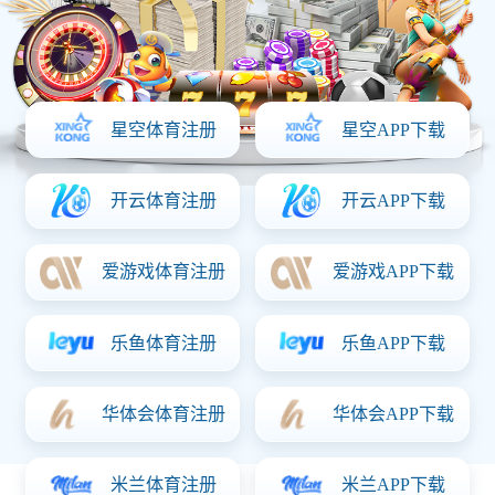
极速比分
支持乐动网页版·官方站在线登入全类别体育项目，赛
事动态快速同步。
互动社区
畅所欲言，与全球球迷一起交流观点、参与讨论。